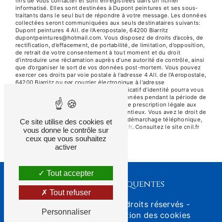
fins de vous contacter et sont enregistrées dans un fichier
informatisé. Elles sont destinées à Dupont peintures et ses sous-
traitants dans le seul but de répondre à votre message. Les données
collectées seront communiquées aux seuls destinataires suivants:
Dupont peintures 4 All. de l'Aeropostale, 64200 Biarritz
dupontpeintures@hotmail.com. Vous disposez de droits d’accès, de
rectification, d’effacement, de portabilité, de limitation, d’opposition,
de retrait de votre consentement à tout moment et du droit
d’introduire une réclamation auprès d’une autorité de contrôle, ainsi
que d’organiser le sort de vos données post-mortem. Vous pouvez
exercer ces droits par voie postale à l'adresse 4 All. de l'Aeropostale,
64200 Biarritz ou par courrier électronique à l'adresse
dupontpeintures@hotmail.com. Un justificatif d'identité pourra vous
être demandé. Nous conservons vos données pendant la période de
prise de contact puis pendant la durée de prescription légale aux
fins probatoires et de gestion des contentieux. Vous avez le droit de
vous inscrire sur la liste d'opposition au démarchage téléphonique,
Ce site utilise des cookies et
disponible à cette adresse:
Bloctel.gouv.fr
. Consultez le site cnil.fr
vous donne le contrôle sur
pour plus d’informations sur vos droits.
ceux que vous souhaitez
activer
Tout accepter
Recherches fréquentes
Tout refuser
©
Vistalid
- 2026 - Tous droits réservés -
Personnaliser
Mentions légales
-
Gestion des cookies