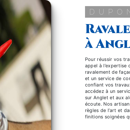
DUP
ravalement de façade
à Ang
Pour réussir vos travaux de ravalement de façade à Anglet, faites-
appel à l’expertise
ravalement de faç
et un service de co
confiant vos travau
accédez à un servi
sur Anglet et aux a
écoute. Nos artisan
règles de l’art et d
finitions soignées 