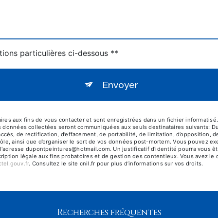
tions particulières ci-dessous **
Envoyer
 aux fins de vous contacter et sont enregistrées dans un fichier informatisé.
s données collectées seront communiquées aux seuls destinataires suivants: Dupo
s, de rectification, d’effacement, de portabilité, de limitation, d’opposition, 
ôle, ainsi que d’organiser le sort de vos données post-mortem. Vous pouvez exerc
 à l'adresse dupontpeintures@hotmail.com. Un justificatif d'identité pourra vo
iption légale aux fins probatoires et de gestion des contentieux. Vous avez le dr
octel.gouv.fr
. Consultez le site cnil.fr pour plus d’informations sur vos droits.
Recherches fréquentes