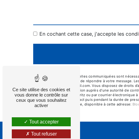
En cochant cette case, j'accepte les condi
** Les données personnelles communiquées sont nécessaires
traitants dans le seul but de répondre à votre message. Le
dupontpeintures@hotmail.com. Vous disposez de droits d’accè
Ce site utilise des cookies et
d’introduire une réclamation auprès d’une autorité de contr
vous donne le contrôle sur
l'Aeropostale, 64200 Biarritz ou par courrier électronique
période de prise de contact puis pendant la durée de prescr
ceux que vous souhaitez
démarchage téléphonique, disponible à cette adresse:
Bl
activer
Tout accepter
Tout refuser