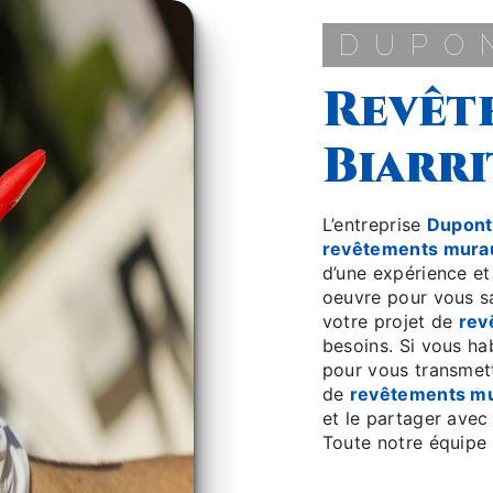
DUP
revêtements muraux à
Biarri
L’entreprise
Dupont
revêtements mura
d’une expérience et
oeuvre pour vous s
votre projet de
rev
besoins. Si vous ha
pour vous transmett
de
revêtements m
et le partager avec
Toute notre équipe e