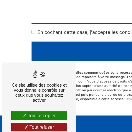
En cochant cette case, j'accepte les condi
** Les données personnelles communiquées sont nécessaires
traitants dans le seul but de répondre à votre message. Le
dupontpeintures@hotmail.com. Vous disposez de droits d’accè
Ce site utilise des cookies et
d’introduire une réclamation auprès d’une autorité de contr
vous donne le contrôle sur
l'Aeropostale, 64200 Biarritz ou par courrier électronique
période de prise de contact puis pendant la durée de prescr
ceux que vous souhaitez
démarchage téléphonique, disponible à cette adresse:
Bl
activer
Tout accepter
Tout refuser