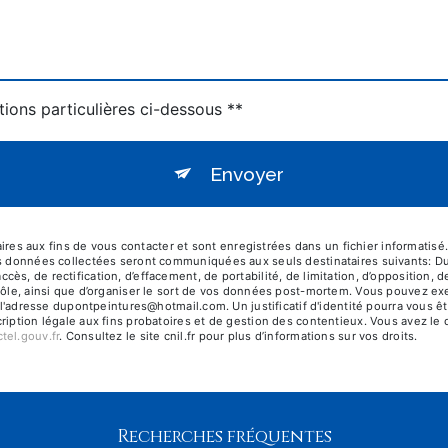
tions particulières ci-dessous **
Envoyer
 aux fins de vous contacter et sont enregistrées dans un fichier informatisé.
s données collectées seront communiquées aux seuls destinataires suivants: Dupo
s, de rectification, d’effacement, de portabilité, de limitation, d’opposition, 
ôle, ainsi que d’organiser le sort de vos données post-mortem. Vous pouvez exerc
 à l'adresse dupontpeintures@hotmail.com. Un justificatif d'identité pourra vo
iption légale aux fins probatoires et de gestion des contentieux. Vous avez le dr
octel.gouv.fr
. Consultez le site cnil.fr pour plus d’informations sur vos droits.
Recherches fréquentes