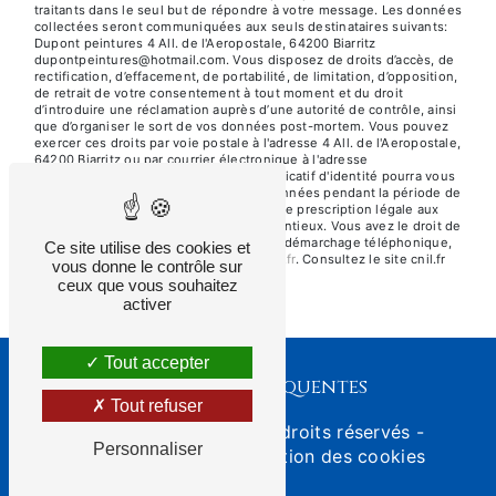
traitants dans le seul but de répondre à votre message. Les données
collectées seront communiquées aux seuls destinataires suivants:
Dupont peintures 4 All. de l'Aeropostale, 64200 Biarritz
dupontpeintures@hotmail.com. Vous disposez de droits d’accès, de
rectification, d’effacement, de portabilité, de limitation, d’opposition,
de retrait de votre consentement à tout moment et du droit
d’introduire une réclamation auprès d’une autorité de contrôle, ainsi
que d’organiser le sort de vos données post-mortem. Vous pouvez
exercer ces droits par voie postale à l'adresse 4 All. de l'Aeropostale,
64200 Biarritz ou par courrier électronique à l'adresse
dupontpeintures@hotmail.com. Un justificatif d'identité pourra vous
être demandé. Nous conservons vos données pendant la période de
prise de contact puis pendant la durée de prescription légale aux
fins probatoires et de gestion des contentieux. Vous avez le droit de
vous inscrire sur la liste d'opposition au démarchage téléphonique,
Ce site utilise des cookies et
disponible à cette adresse:
Bloctel.gouv.fr
. Consultez le site cnil.fr
vous donne le contrôle sur
pour plus d’informations sur vos droits.
ceux que vous souhaitez
activer
Tout accepter
Recherches fréquentes
Tout refuser
©
Vistalid
- 2026 - Tous droits réservés -
Personnaliser
Mentions légales
-
Gestion des cookies